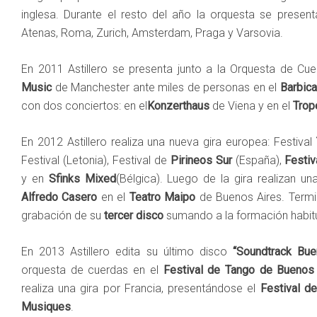
inglesa. Durante el resto del año la orquesta se presenta
Atenas, Roma, Zurich, Amsterdam, Praga y Varsovia.
En 2011 Astillero se presenta junto a la Orquesta de Cu
Music
de Manchester ante miles de personas en el
Barbica
con dos conciertos: en el
Konzerthaus
de Viena y en el
Trop
En 2012 Astillero realiza una nueva gira europea: Festival
Festival (Letonia), Festival de
Pirineos Sur
(España),
Festi
y en
Sfinks Mixed
(Bélgica). Luego de la gira realizan u
Alfredo Casero
en el
Teatro Maipo
de Buenos Aires. Termin
grabación de su
tercer disco
sumando a la formación habit
En 2013 Astillero edita su último disco
“Soundtrack Bue
orquesta de cuerdas en el
Festival de Tango de Buenos
realiza una gira por Francia, presentándose el
Festival de
Musiques
.