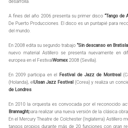
desarrolla.
A fines del año 2006 presenta su primer disco
“Tango de A
De Puerto Producciones. El disco es un puntapié para recor
del mundo.
En 2008 edita su segundo trabajo
“Sin descanso en Bratisla
nuevo material Astillero se presenta nuevamente en dif
europea en el Festival
Womex
2008 (Sevilla).
En 2009 participa en el
Festival de Jazz de Montreal
(C
(Holanda), el
Ulsan Jazz Festival
(Corea) y realiza un conci
de Londres
.
En 2010 la orquesta es convocada por el reconocido ac
Brannaght
para realizar una nueva versión de la clásica o
En el Mercury Theatre de Colchester (Inglaterra) Astillero mu
tangos propios durante más de 20 funciones con gran rep