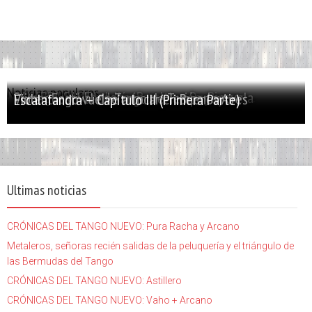
Noticias populares
PALABRA SANTA: Julián Peralta – De Picasso...
El tango y el bandoneón, evolución y escuela
Primer Festival de Tango de Temperley
Violentango vuelve a tocar en Buenos Aires
Escalafandra – Capítulo III (Primera Parte)
Ultimas noticias
CRÓNICAS DEL TANGO NUEVO: Pura Racha y Arcano
Metaleros, señoras recién salidas de la peluquería y el triángulo de
las Bermudas del Tango
CRÓNICAS DEL TANGO NUEVO: Astillero
CRÓNICAS DEL TANGO NUEVO: Vaho + Arcano