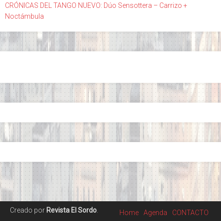
CRÓNICAS DEL TANGO NUEVO: Dúo Sensottera – Carrizo +
Noctámbula
Creado por
Revista El Sordo
.
Home
Agenda
CONTACTO