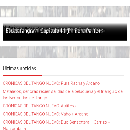
Noticias populares
PALABRA SANTA: Julián Peralta – De Picasso...
El tango y el bandoneón, evolución y escuela
Primer Festival de Tango de Temperley
Violentango vuelve a tocar en Buenos Aires
Escalafandra – Capítulo III (Primera Parte)
Ultimas noticias
CRÓNICAS DEL TANGO NUEVO: Pura Racha y Arcano
Metaleros, señoras recién salidas de la peluquería y el triángulo de
las Bermudas del Tango
CRÓNICAS DEL TANGO NUEVO: Astillero
CRÓNICAS DEL TANGO NUEVO: Vaho + Arcano
CRÓNICAS DEL TANGO NUEVO: Dúo Sensottera – Carrizo +
Noctámbula