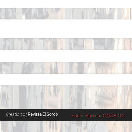
Creado por
Revista El Sordo
.
Home
Agenda
CONTACTO