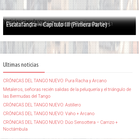
Noticias populares
PALABRA SANTA: Julián Peralta – De Picasso...
El tango y el bandoneón, evolución y escuela
Primer Festival de Tango de Temperley
Violentango vuelve a tocar en Buenos Aires
Escalafandra – Capítulo III (Primera Parte)
Ultimas noticias
CRÓNICAS DEL TANGO NUEVO: Pura Racha y Arcano
Metaleros, señoras recién salidas de la peluquería y el triángulo de
las Bermudas del Tango
CRÓNICAS DEL TANGO NUEVO: Astillero
CRÓNICAS DEL TANGO NUEVO: Vaho + Arcano
CRÓNICAS DEL TANGO NUEVO: Dúo Sensottera – Carrizo +
Noctámbula