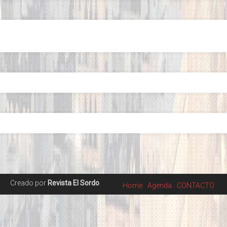
Creado por
Revista El Sordo
.
Home
Agenda
CONTACTO