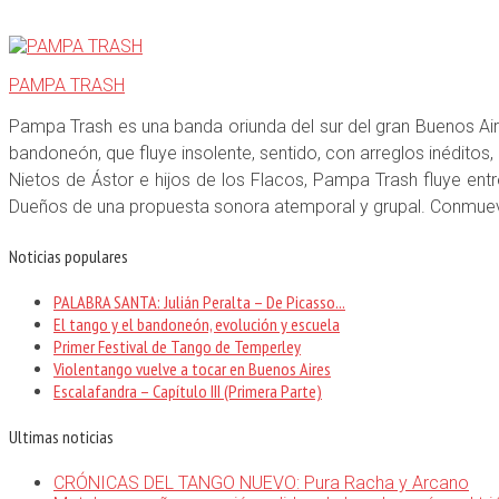
PAMPA TRASH
Pampa Trash es una banda oriunda del sur del gran Buenos Aire
bandoneón, que fluye insolente, sentido, con arreglos inéditos
Nietos de Ástor e hijos de los Flacos, Pampa Trash fluye entr
Dueños de una propuesta sonora atemporal y grupal. Conmuev
Noticias populares
PALABRA SANTA: Julián Peralta – De Picasso...
El tango y el bandoneón, evolución y escuela
Primer Festival de Tango de Temperley
Violentango vuelve a tocar en Buenos Aires
Escalafandra – Capítulo III (Primera Parte)
Ultimas noticias
CRÓNICAS DEL TANGO NUEVO: Pura Racha y Arcano