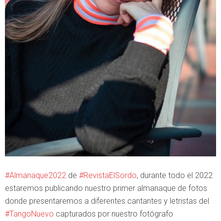
#Almanaque2022
de
#RevistaElSordo
, durante todo el 2022
estaremos publicando nuestro primer almanaque de fotos
donde presentaremos a diferentes cantantes y letristas del
#TangoNuevo
capturados por nuestro fotógrafo