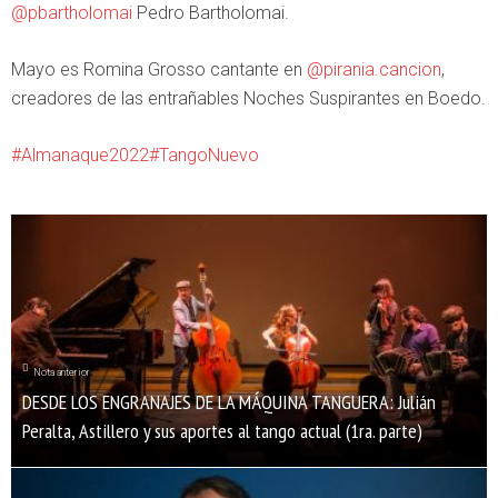
@pbartholomai
Pedro Bartholomai.
Mayo es Romina Grosso cantante en
@pirania.cancion
,
creadores de las entrañables Noches Suspirantes en Boedo.
#Almanaque2022
#TangoNuevo
Nota anterior
DESDE LOS ENGRANAJES DE LA MÁQUINA TANGUERA: Julián
Peralta, Astillero y sus aportes al tango actual (1ra. parte)