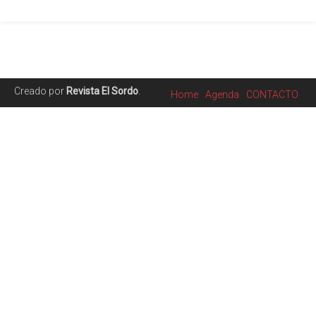
Creado por
Revista El Sordo
.
Home
Agenda
CONTACTO