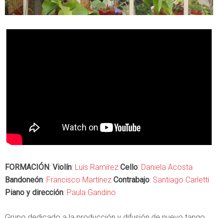
FORMACIÓN
:
Violín
:
Luis Ramírez
Cello
:
Daniela Acosta
Bandoneón
:
Francisco Martínez
Contrabajo
:
Santiago Carletti
Piano y dirección
:
Paula Gandino
Grupo dedicado a la producción y difusión de nuevo tango.