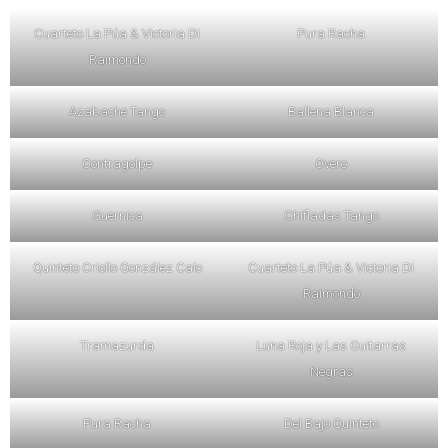
Cuarteto La Púa & Victoria Di
Pura Racha
Raimondo
Azabache Tango
Ballena Blanca
Contragolpe
Overo
Guernica
Chifladas Tango
Quinteto Criollo González Calo
Cuarteto La Púa & Victoria Di
Raimondo
Tramazurda
Luna Roja y Las Guitarras
Negras
Pura Racha
Del Bajo Quinteto