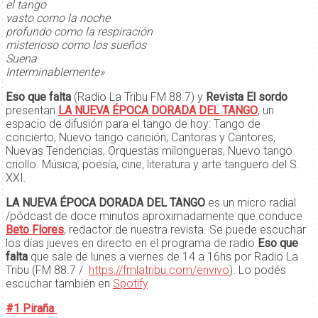
el tango
vasto como la noche
profundo como la respiración
misterioso como los sueños
Suena
Interminablemente»
Eso que falta
(Radio La Tribu FM 88.7) y
Revista El sordo
presentan
LA NUEVA ÉPOCA DORADA DEL TANGO
, un
espacio de difusión para el tango de hoy: Tango de
concierto, Nuevo tango canción, Cantoras y Cantores,
Nuevas Tendencias, Orquestas milongueras, Nuevo tango
criollo. Música, poesía, cine, literatura y arte tanguero del S.
XXI.
LA NUEVA ÉPOCA DORADA DEL TANGO
es un micro radial
/pódcast de doce minutos aproximadamente que conduce
Beto Flores
, redactor de nuestra revista. Se puede escuchar
los días jueves en directo en el programa de radio
Eso que
falta
que sale de lunes a viernes de 14 a 16hs por Radio La
Tribu (FM 88.7 /
https://fmlatribu.com/envivo
). Lo podés
escuchar también en
Spotify
.
#1 Piraña