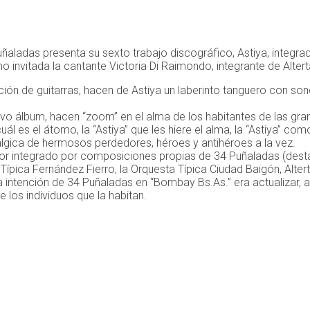
uñaladas presenta su sexto trabajo discográfico, Astiya, integr
 invitada la cantante Victoria Di Raimondo, integrante de Alter
ión de guitarras, hacen de Astiya un laberinto tanguero con s
uevo álbum, hacen “zoom” en el alma de los habitantes de las g
uál es el átomo, la “Astiya” que les hiere el alma, la “Astiya” 
lgica de hermosos perdedores, héroes y antihéroes a la vez.
or integrado por composiciones propias de 34 Puñaladas (destaca
pica Fernández Fierro, la Orquesta Típica Ciudad Baigón, Altert
 la intención de 34 Puñaladas en “Bombay Bs.As.” era actualizar,
e los individuos que la habitan.