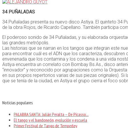
34 PUÑALADAS
34 Puñaladas presenta su nuevo disco Astiya. El quinteto 34 P
de la obra Rojos, de Ricardo Capellano. También participa como
El poderoso sonido de 34 Puñaladas, y su elaborada orquestac
las grandes metrópolis.
Las historias que se narran en los tangos que integran este n
para encontrar cuál es el ADN que los caracteriza, descubren c
envenenada que los contamina y los condena a una vida nostá
Astiya encuentra un correlato con Bombay Bs.As., disco anteri
“innovador” y reconocido por agrupaciones como la Orquesta Tí
en sus propios repertorios varias de sus piezas originales). Si
que se tenía de la ciudad, en Astiya el grupo cierra el foco sobr
Noticias populares
PALABRA SANTA: Julián Peralta – De Picasso...
El tango y el bandoneón, evolución y escuela
Primer Festival de Tango de Temperley