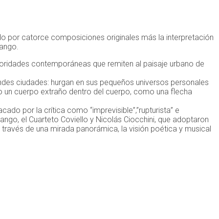
ado por catorce composiciones originales más la interpretación
tango.
onoridades contemporáneas que remiten al paisaje urbano de
randes ciudades: hurgan en sus pequeños universos personales
como un cuerpo extraño dentro del cuerpo, como una flecha
do por la crítica como “imprevisible”,”rupturista
” e
ango, el Cuarteto Coviello y Nicolás Ciocchini, que adoptaron
 a través de una mirada panorámica, la visión poética y musical