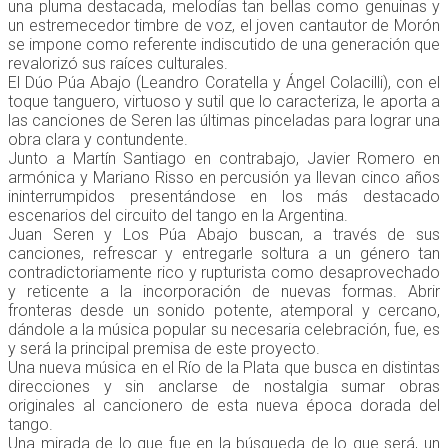
una pluma destacada, melodías tan bellas como genuinas y
un estremecedor timbre de voz, el joven cantautor de Morón
se impone como referente indiscutido de una generación que
revalorizó sus raíces culturales.
El Dúo Púa Abajo (Leandro Coratella y Ángel Colacilli), con el
toque tanguero, virtuoso y sutil que lo caracteriza, le aporta a
las canciones de Seren las últimas pinceladas para lograr una
obra clara y contundente.
Junto a Martín Santiago en contrabajo, Javier Romero en
armónica y Mariano Risso en percusión ya llevan cinco años
ininterrumpidos presentándose en los más destacado
escenarios del circuito del tango en la Argentina.
Juan Seren y Los Púa Abajo buscan, a través de sus
canciones, refrescar y entregarle soltura a un género tan
contradictoriamente rico y rupturista como desaprovechado
y reticente a la incorporación de nuevas formas. Abrir
fronteras desde un sonido potente, atemporal y cercano,
dándole a la música popular su necesaria celebración, fue, es
y será la principal premisa de este proyecto.
Una nueva música en el Río de la Plata que busca en distintas
direcciones y sin anclarse de nostalgia sumar obras
originales al cancionero de esta nueva época dorada del
tango.
Una mirada de lo que fue en la búsqueda de lo que será, un