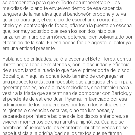
se compenetra para que el Todo sea impenetrable. Las
melodías del piano te envuelven dentro de esa cadencia
tanguera de la narrativa que el bandoneón propone y te va
guiando para que, el ejercicio de escuchar en conjunto, el
chelo y el contrabajo de fondo, afiancen la puesta en escena
que, por muy acústico que sean los sonidos, hizo que
lanzaran un muro de armónica potencia, bien soliviantado por
el técnico de la sala. En esa noche fría de agosto, el calor ya
era una entidad presente.
Hablando de entidades, salió a escena el Beto Flores, con su
libreta negra llena de misterios y, con la oscuridad y eficacia
de su voz, lanzó al ruedo lo que fue el primer corte del disco:
Bocafloja. Y aquí es donde todo terminó de congregar en
una propuesta artística impecable que agregaba el violín para
generar pasajes, no sólo más melódicos, sino también para
vestir a la triada que se terminan de componer con Bartolo, y
el pendiente de estreno Juan Piyama. Influenciado por esa
admiración de los bonaerenses por los mitos y rituales de
religiones o creencias oscuras, o no tan luminosas, y
separadas por interpretaciones de los discos anteriores, se
vivieron momentos de una narrativa hipnótica. Cuando se
nombras influencias de los escritores, muchas veces no se
hace justicia a la originalidad de los textos que se firman,