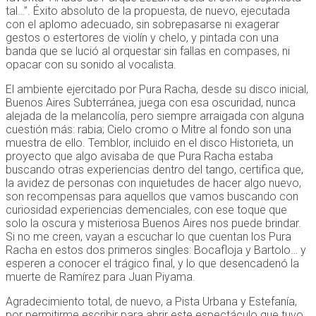
tal…”. Éxito absoluto de la propuesta, de nuevo, ejecutada
con el aplomo adecuado, sin sobrepasarse ni exagerar
gestos o estertores de violín y chelo, y pintada con una
banda que se lució al orquestar sin fallas en compases, ni
opacar con su sonido al vocalista.
El ambiente ejercitado por Pura Racha, desde su disco inicial,
Buenos Aires Subterránea, juega con esa oscuridad, nunca
alejada de la melancolía, pero siempre arraigada con alguna
cuestión más: rabia; Cielo cromo o Mitre al fondo son una
muestra de ello. Temblor, incluido en el disco Historieta, un
proyecto que algo avisaba de que Pura Racha estaba
buscando otras experiencias dentro del tango, certifica que,
la avidez de personas con inquietudes de hacer algo nuevo,
son recompensas para aquellos que vamos buscando con
curiosidad experiencias demenciales, con ese toque que
solo la oscura y misteriosa Buenos Aires nos puede brindar.
Si no me creen, vayan a escuchar lo que cuentan los Pura
Racha en estos dos primeros singles: Bocafloja y Bartolo… y
esperen a conocer el trágico final, y lo que desencadenó la
muerte de Ramírez para Juan Piyama.
Agradecimiento total, de nuevo, a Pista Urbana y Estefanía,
por permitirme escribir para abrir este espectáculo que tuvo