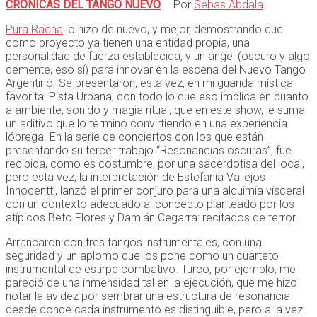
CRÓNICAS DEL TANGO NUEVO
– Por
Sebas Abdala
Pura Racha
lo hizo de nuevo, y mejor, demostrando que
como proyecto ya tienen una entidad propia, una
personalidad de fuerza establecida, y un ángel (oscuro y algo
demente, eso sí) para innovar en la escena del Nuevo Tango
Argentino. Se presentaron, esta vez, en mi guarida mística
favorita: Pista Urbana, con todo lo que eso implica en cuanto
a ambiente, sonido y magia ritual, que en este show, le suma
un aditivo que lo terminó convirtiendo en una experiencia
lóbrega. En la serie de conciertos con los que están
presentando su tercer trabajo “Resonancias oscuras”, fue
recibida, como es costumbre, por una sacerdotisa del local,
pero esta vez, la interpretación de Estefanía Vallejos
Innocentti, lanzó el primer conjuro para una alquimia visceral
con un contexto adecuado al concepto planteado por los
atípicos Beto Flores y Damián Cegarra: recitados de terror.
Arrancaron con tres tangos instrumentales, con una
seguridad y un aplomo que los pone como un cuarteto
instrumental de estirpe combativo. Turco, por ejemplo, me
pareció de una inmensidad tal en la ejecución, que me hizo
notar la avidez por sembrar una estructura de resonancia
desde donde cada instrumento es distinguible, pero a la vez