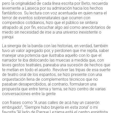
pero la originalidad de cada línea escrita por Beto, recuerda
levemente a Laiseca por su admiración hacia los hechos
fantásticos. Su lectura con voz acentuada en quien narra el
terror de eventos sobrenaturales que ocurren con
compendios cotidianos, hizo que el público se sintiera
atrapado al, por fin, escuchar algo así como anecdotarios de
miedo sin necesidad de irse a una universo inexistente o
yanqui.
La sinergia de la banda con las historias, en verdad, también
tuvo un valor agregado por, y perdonen que me repita, saber
manejar una potencia que ilustraba aquello con lo que el
narrador te iba dislocando las muecas a medida que, con
leves gestos teatrales, paneaba una sucesión de hechos que
te metían en todo el asunto. Revolver las tripas de esa suerte
de teatro oral de los espantos, se hizo presente con una
orquestación llena de complementos técnicos que no
pasaban desapercibidos, al contrario, formularon una
propuesta que entre tema y tema, se hizo centro de varias
conversaciones entre la gente
con frases como “A unas calles de acá hay un caserón
embrujado”, “Siempre hubo brujería en esta zona” o mi
favorita “Al lado de Parque Lezama está el centro espiritista