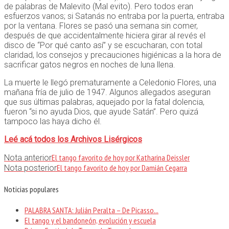
de palabras de Malevito (Mal evito). Pero todos eran
esfuerzos vanos; si Satanás no entraba por la puerta, entraba
por la ventana. Flores se pasó una semana sin comer,
después de que accidentalmente hiciera girar al revés el
disco de “Por qué canto así” y se escucharan, con total
claridad, los consejos y precauciones higiénicas a la hora de
sacrificar gatos negros en noches de luna llena.
La muerte le llegó prematuramente a Celedonio Flores, una
mañana fría de julio de 1947. Algunos allegados aseguran
que sus últimas palabras, aquejado por la fatal dolencia,
fueron “si no ayuda Dios, que ayude Satán”. Pero quizá
tampoco las haya dicho él.
Leé acá todos los Archivos Lisérgicos
El tango favorito de hoy por Katharina Deissler
Nota anterior
El tango favorito de hoy por Damián Cegarra
Nota posterior
Noticias populares
PALABRA SANTA: Julián Peralta – De Picasso...
El tango y el bandoneón, evolución y escuela