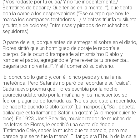
(“Vos rodaste por tu culpa/ Y no fue inocentemente,/
Berretines de bacana/ Que tenías en la mente…”), que tienta
con la carne a los desprevenidos (“Ese cuerpo que hoy te
marca los compases tentadores… / Mientras triunfa tu silueta
y tu traje de colores/ Entre risas y piropos de muchachos
seguidores).
O parte de ella, porque antes de entregar el sobre en el diario,
Flores sintió que un hormigueo de coraje le recorría el
cuerpo. Se le ocurrió trampearle al mismísimo Diablo y
romper el pacto, agregándole “¡me revienta tu presencia…
pagaría por no verte…!”. Y ahí comenzó su calvario.
El concurso lo ganó y, con él, cinco pesos y una fama
meteórica. Pero Satanás no paró de recordarle su “caída”.
Cada nuevo poema que Flores escribía por la noche
aparecía adulterado por la mañana, y los manuscritos se
fueron plagando de tachaduras: “No es que esté arrepentido,
de haberte querido
Diablo
tanto” (La mariposa); “Salí, pebeta,
bailá/ que está llamando
Satán
un gotán” (A lo mejor quién te
dice). En 1923, José Servidio, musicalizador de muchas de
las letras de Flores, le escribió una carta diciéndole:
“Estimado Cele, sabés lo mucho que te aprecio, pero me
parece que se te fue la mano”. El tango era El bulín de la calle