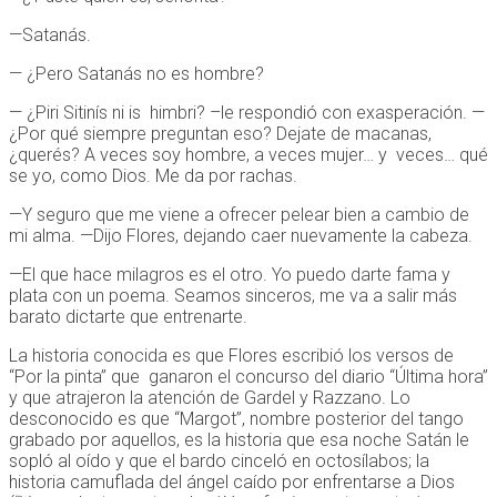
—Satanás.
— ¿Pero Satanás no es hombre?
— ¿Piri Sitinís ni is himbri? –le respondió con exasperación. —
¿Por qué siempre preguntan eso? Dejate de macanas,
¿querés? A veces soy hombre, a veces mujer… y veces… qué
se yo, como Dios. Me da por rachas.
—Y seguro que me viene a ofrecer pelear bien a cambio de
mi alma. —Dijo Flores, dejando caer nuevamente la cabeza.
—El que hace milagros es el otro. Yo puedo darte fama y
plata con un poema. Seamos sinceros, me va a salir más
barato dictarte que entrenarte.
La historia conocida es que Flores escribió los versos de
“Por la pinta” que ganaron el concurso del diario “Última hora”
y que atrajeron la atención de Gardel y Razzano. Lo
desconocido es que “Margot”, nombre posterior del tango
grabado por aquellos, es la historia que esa noche Satán le
sopló al oído y que el bardo cinceló en octosílabos; la
historia camuflada del ángel caído por enfrentarse a Dios