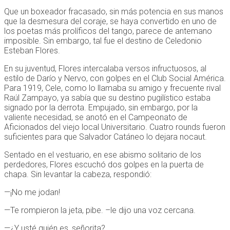
Que un boxeador fracasado, sin más potencia en sus manos
que la desmesura del coraje, se haya convertido en uno de
los poetas más prolíficos del tango, parece de antemano
imposible. Sin embargo, tal fue el destino de Celedonio
Esteban Flores.
En su juventud, Flores intercalaba versos infructuosos, al
estilo de Darío y Nervo, con golpes en el Club Social América.
Para 1919, Cele, como lo llamaba su amigo y frecuente rival
Raúl Zampayo, ya sabía que su destino pugilístico estaba
signado por la derrota. Empujado, sin embargo, por la
valiente necesidad, se anotó en el Campeonato de
Aficionados del viejo local Universitario. Cuatro rounds fueron
suficientes para que Salvador Catáneo lo dejara nocaut.
Sentado en el vestuario, en ese abismo solitario de los
perdedores, Flores escuchó dos golpes en la puerta de
chapa. Sin levantar la cabeza, respondió:
—¡No me jodan!
—Te rompieron la jeta, pibe. –le dijo una voz cercana.
—¿Y usté quién es, señorita?