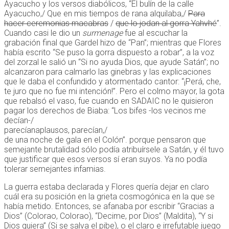
Ayacucho y los versos diabólicos, “El bulín de la calle
Ayacucho,/ Que en mis tiempos de rana alquilaba,/
Para
hacer ceremonias macabras
/
que lo jodan al gorra Yahvhé
”.
Cuando casi le dio un
surmenage
fue al escuchar la
grabación final que Gardel hizo de “Pan”; mientras que Flores
había escrito “Se puso la gorra dispuesto a robar”, a la voz
del zorzal le salió un “Si no ayuda Dios, que ayude Satán”; no
alcanzaron para calmarlo las ginebras y las explicaciones
que le daba el confundido y atormentado cantor: “¡Perá, che,
te juro que no fue mi intención!”. Pero el colmo mayor, la gota
que rebalsó el vaso, fue cuando en SADAIC no le quisieron
pagar los derechos de Biaba: “Los bifes -los vecinos me
decían-/
parecíanaplausos, parecían,/
de una noche de gala en el Colón”. porque pensaron que
semejante brutalidad sólo podía atribuírsele a Satán, y él tuvo
que justificar que esos versos sí eran suyos. Ya no podía
tolerar semejantes infamias.
La guerra estaba declarada y Flores quería dejar en claro
cuál era su posición en la grieta cosmogónica en la que se
había metido. Entonces, se afanaba por escribir “Gracias a
Dios” (Colorao, Colorao), “Decime, por Dios” (Maldita), “Y si
Dios quiera” (Si se salva el pibe), o el claro e irrefutable juego