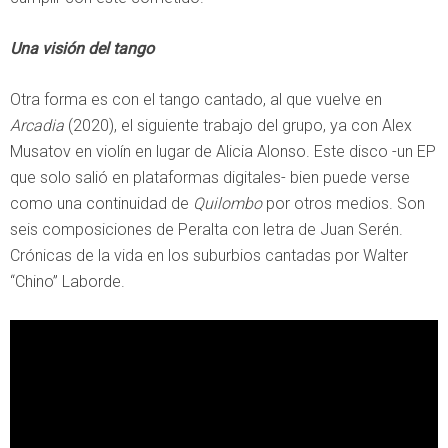
Una visión del tango
Otra forma es con el tango cantado, al que vuelve en
Arcadia
(2020), el siguiente trabajo del grupo, ya con Alex
Musatov en violín en lugar de Alicia Alonso. Este disco -un EP
que solo salió en plataformas digitales- bien puede verse
como una continuidad de
Quilombo
por otros medios. Son
seis composiciones de Peralta con letra de Juan Serén.
Crónicas de la vida en los suburbios cantadas por Walter
“Chino” Laborde.