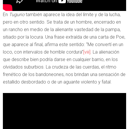
En
Tugurio
también aparece la idea del límite y de la lucha,
pero en otro sentido. Se trata de un hombre, encerrado en
un rancho en medio de la alienante vastedad de la pampa,
sitiado por la locura. Una frase extraída de una carta de Poe,
que aparece al final, afirma este sentido: “Me convertí en un
loco, con intervalos de horrible cordura”
[viii]
. La alienación
que describe bien podría darse en cualquier barrio, en los
olvidados suburbios. La crudeza de las cuerdas, el ritmo
frenético de los bandoneones, nos brindan una sensación de
estallido desbordado o de un aguante violento y fatal.