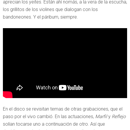
aprecian los yeites. Están ahí nomás, a la vera de la escucha,
los grillitos de los violines que dialogan con los
bandoneones. Y el páribum, siempre.
En el disco se revisitan temas de otras grabaciones, que el
paso por el vivo cambió. En las actuaciones,
Marfil
y
Reflejo
solían tocarse uno a continuación de otro. Así que