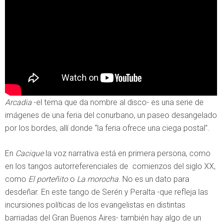
Arcadia
-el tema que da nombre al disco- es una serie de
imágenes de una feria del conurbano, un paseo desangelado
por los bordes, allí donde “la feria ofrece una ciega postal”.
En
Cacique
la voz narrativa está en primera persona, como
en los tangos autorreferenciales de comienzos del siglo XX,
como
El porteñito
o
La morocha
. No es un dato para
desdeñar. En este tango de Serén y Peralta -que refleja las
incursiones políticas de los evangelistas en distintas
barriadas del Gran Buenos Aires- también hay algo de un