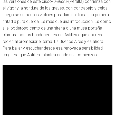
las versiones de este disco-
Fetiche
(Peralta) comienza con
el vigor y la hondura de los graves, con contrabajo y celos.
Luego se suman los violines para iluminar toda una primera
mitad a pura cuerda. Es más que una introducción. Es como
si el poderoso canto de una sirena o una musa porteña
clamara por los bandoneones del Astillero, que aparecen
recién al promediar el tema. Es Buenos Aires y es ahora.
Para bailar y escuchar desde esa renovada sensibilidad
tanguera que Astillero plantea desde sus comienzos.