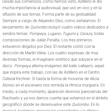
Desde sus comienzos, como hemos visto, Astillero le dio
mucha importancia al audiovisual, que usó en vivo y en la
difusión de sus temas. Forma parte de su gestualidad.
Siempre a cargo de Alejandro Diez, como señalamos. El
lanzamiento de
Quilombo
incluyó cuatro videos dedicados a
sendos temas:
Pompeya, Lugano
,
Tugurio
y
Caraza
, todas
composiciones de Julián Peralta
.
Los tres primeros
estuvieron dirigidos por Diez. El restante contó con la
dirección de Martín Vilela. Los cuatro expresan, de muy
diversas formas, el imaginario estético que subyace en el
disco.
Pompeya
alterna imágenes del baile callejero, aquel
que inspira este trabajo, con las de Astillero en el Centro
Cultural Kirchner. Si hasta la forma de moverse de Alicia
Alonso en el escenario nos remeda la rítmica murguera. En
medio, a cada momento, aparecen diversos panoramas del
Riachuelo y ya nos damos cuenta que estamos en el ámbito
geográfico donde se desenvuelve este
Quilombo
. En lo
musical, podemos apreciar las sonoridades y la rítmica