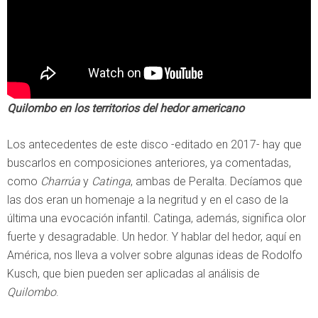
Quilombo en los territorios del hedor americano
Los antecedentes de este disco -editado en 2017- hay que
buscarlos en composiciones anteriores, ya comentadas,
como
Charrúa
y
Catinga
, ambas de Peralta. Decíamos que
las dos eran un homenaje a la negritud y en el caso de la
última una evocación infantil. Catinga, además, significa olor
fuerte y desagradable. Un hedor. Y hablar del hedor, aquí en
América, nos lleva a volver sobre algunas ideas de Rodolfo
Kusch, que bien pueden ser aplicadas al análisis de
Quilombo
.