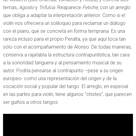
temas,
Agosto
y
Trifulca
. Reaparece
Fetiche
, con un arreglo
que obliga a adaptar la interpretación anterior. Como si el
violín nos ofreciera un soliloquio para reclamar un diálogo
con el piano, que se concreta en forma temprana. Es una
rareza incluso para el propio Peralta, ya que aquí toca tan
sólo con el acompañamiento de Alonso. De todas maneras,
conserva a rajatabla la estructura contrapuntística, tan cara
a la sonoridad tanguera y al pensamiento musical de su
autor. Podría pensarse al contrapunto –pese a su origen
europeo- como una representación del origen y de la
vocación social y popular del tango. El arreglo, en especial
en las partes para violín, tiene algunos “chistes”, que parecen
ser guiños a otros tangos.