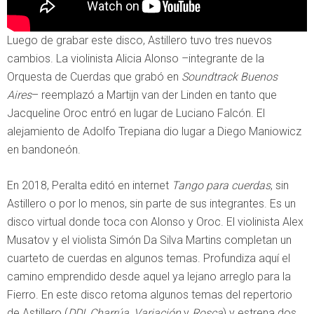
Luego de grabar este disco, Astillero tuvo tres nuevos
cambios. La violinista Alicia Alonso –integrante de la
Orquesta de Cuerdas que grabó en
Soundtrack Buenos
Aires
– reemplazó a Martijn van der Linden en tanto que
Jacqueline Oroc entró en lugar de Luciano Falcón. El
alejamiento de Adolfo Trepiana dio lugar a Diego Maniowicz
en bandoneón.
En 2018, Peralta editó en internet
Tango para cuerdas
, sin
Astillero o por lo menos, sin parte de sus integrantes. Es un
disco virtual donde toca con Alonso y Oroc. El violinista Alex
Musatov y el violista Simón Da Silva Martins completan un
cuarteto de cuerdas en algunos temas. Profundiza aquí el
camino emprendido desde aquel ya lejano arreglo para la
Fierro. En este disco retoma algunos temas del repertorio
de Astillero (
DDI
,
Charrúa
,
Variación
y
Rosca
) y estrena dos