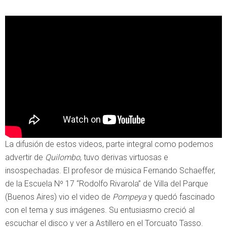
La difusión de estos videos, parte integral como podemos
advertir de
Quilombo
, tuvo derivas virtuosas e
insospechadas. El profesor de música Fernando Schaeffer,
de la Escuela Nº 17 “Rodolfo Rivarola” de Villa del Parque
(Buenos Aires) vio el video de
Pompeya
y quedó fascinado
con el tema y sus imágenes. Su entusiasmo creció al
escuchar el disco y ver a Astillero en el Torcuato Tasso.