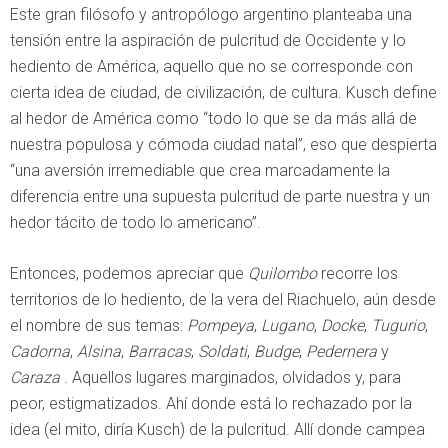
Este gran filósofo y antropólogo argentino planteaba una
tensión entre la aspiración de pulcritud de Occidente y lo
hediento de América, aquello que no se corresponde con
cierta idea de ciudad, de civilización, de cultura. Kusch define
al hedor de América como “todo lo que se da más allá de
nuestra populosa y cómoda ciudad natal”, eso que despierta
“una aversión irremediable que crea marcadamente la
diferencia entre una supuesta pulcritud de parte nuestra y un
hedor tácito de todo lo americano”.
Entonces, podemos apreciar que
Quilombo
recorre los
territorios de lo hediento, de la vera del Riachuelo, aún desde
el nombre de sus temas:
Pompeya
,
Lugano
,
Docke
,
Tugurio
,
Cadorna
,
Alsina
,
Barracas
,
Soldati
,
Budge
,
Pedernera
y
Caraza
. Aquellos lugares marginados, olvidados y, para
peor, estigmatizados. Ahí donde está lo rechazado por la
idea (el mito, diría Kusch) de la pulcritud. Allí donde campea