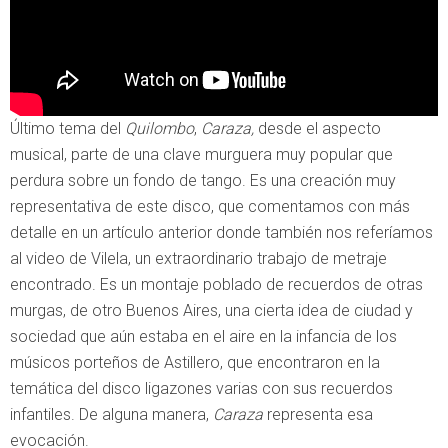
Último tema del
Quilombo
,
Caraza,
desde el aspecto
musical, parte de una clave murguera muy popular que
perdura sobre un fondo de tango. Es una creación muy
representativa de este disco, que comentamos con más
detalle en un artículo anterior donde también nos referíamos
al video de Vilela, un extraordinario trabajo de metraje
encontrado. Es un montaje poblado de recuerdos de otras
murgas, de otro Buenos Aires, una cierta idea de ciudad y
sociedad que aún estaba en el aire en la infancia de los
músicos porteños de Astillero, que encontraron en la
temática del disco ligazones varias con sus recuerdos
infantiles. De alguna manera,
Caraza
representa esa
evocación.