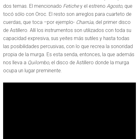
dos temas. El mencionado
Fetiche
y el estreno
Agosto
, que
tocó sólo con Oroc. El resto son arreglos para cuarteto de
cuerdas, que toca –por ejemplo-
Charrúa
, del primer disco
de Astillero. Allí los instrumentos son utilizados con toda su
capacidad expresiva, sus yeites más sutiles y hasta todas
las posibilidades percusivas, con lo que recrea la sonoridad
propia de la murga. Es esta senda, entonces, la que además
nos lleva a
Quilombo
, el disco de Astillero donde la murga
ocupa un lugar preminente.