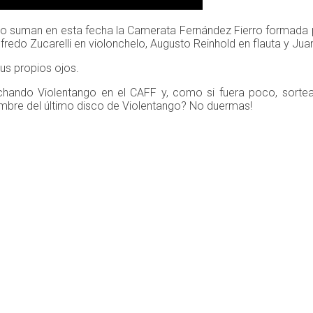
o suman en esta fecha la Camerata Fernández Fierro formada por
Alfredo Zucarelli en violonchelo, Augusto Reinhold en flauta y J
us propios ojos.
hando Violentango en el CAFF y, como si fuera poco, sorte
nombre del último disco de Violentango? No duermas!