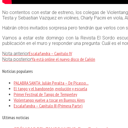
No contentos con estar de estreno, los colegas de Violentang
Testa y Sebastian Vazquez en violines, Charly Pacini en viola, 
Habrán otros invitados sorpresa pero tendrán que verlos con s
Vamos a estar este domingo con la Revista El Sordo escuc
publicación en el muro y responder una pregunta: Cuál es el 
Escalafandra – Capítulo IV
Nota anterior
Ya está online el nuevo disco de Cañón
Nota posterior
Noticias populares
PALABRA SANTA: Julián Peralta – De Picasso...
El tango y el bandoneón, evolución y escuela
Primer Festival de Tango de Temperley
Violentango vuelve a tocar en Buenos Aires
Escalafandra – Capítulo III (Primera Parte)
Ultimas noticias