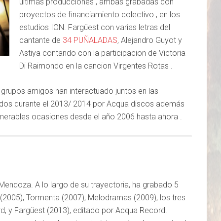
ultimas producciones , ambas grabadas con
proyectos de financiamiento colectivo , en los
estudios ION. Fargüest con varias letras del
cantante de
34 PUÑALADAS
, Alejandro Guyot y
Astiya contando con la participacion de Victoria
Di Raimondo en la cancion Virgentes Rotas .
rupos amigos han interactuado juntos en las
ados durante el 2013/ 2014 por Acqua discos además
merables ocasiones desde el año 2006 hasta ahora .
n Mendoz
a. A lo largo de su trayectoria, ha grabado 5
I (2005), Tormenta (2007), Melodramas (2009), los tres
rd, y Fargüest (2013), editado por Acqua Record.