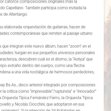
 por catorce composiciones originales más la
ardo Capellano. También participa como invitada la
te de Altertango.
su elaborada orquestación de guitarras, hacen de
idades contemporáneas que remiten al paisaje urbano
os que integran este nuevo álbum, hacen “zoom” en el
ciudades: hurgan en sus pequeños universos personales
racteriza, descubren cuál es el átomo, la “Astiya” que
cuerpo extraño dentro del cuerpo, como una flecha
ndena a una vida nostálgica de hermosos perdedores,
ay Bs.As., disco anterior integrado por composiciones
a crítica como “imprevisible”,”rupturista
” e “innovador”
Orquesta Típica Fernández Fierro, la Orquesta Típica
oviello y Nicolás Ciocchini, que adoptaron en sus
 originales). Si la intención de 34 Puñaladas en