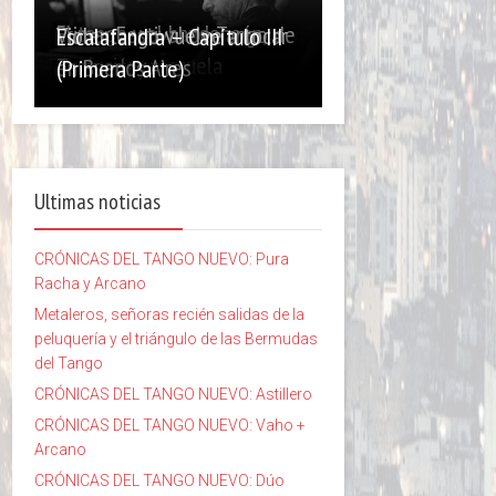
El tango y el bandoneón,
Primer Festival de Tango de
Violentango vuelve a tocar
Escalafandra – Capítulo III
evolución y escuela
Temperley
en Buenos Aires
(Primera Parte)
Ultimas noticias
CRÓNICAS DEL TANGO NUEVO: Pura
Racha y Arcano
Metaleros, señoras recién salidas de la
peluquería y el triángulo de las Bermudas
del Tango
CRÓNICAS DEL TANGO NUEVO: Astillero
CRÓNICAS DEL TANGO NUEVO: Vaho +
Arcano
CRÓNICAS DEL TANGO NUEVO: Dúo