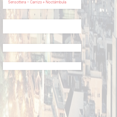
Sensottera – Carrizo + Noctámbula