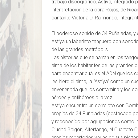
trabajo discográfico, Astiya, integrado
interpretación de la obra Rojos, de Ric
cantante Victoria Di Raimondo, integran
El poderoso sonido de 34 Puñaladas, y 
Astiya un laberinto tanguero con sonor
de las grandes metrópolis.
Las historias que se narran en los tang
alma de los habitantes de las grandes 
para encontrar cuál es el ADN que los ca
les hiere el alma, la “Astiya” como un 
envenenada que los contamina y los co
héroes y antihéroes a la vez.
Astiya encuentra un correlato con Bomb
propias de 34 Puñaladas (destacado por l
y reconocido por agrupaciones como la 
Ciudad Baigón, Altertango, el Cuarteto C
propios repertorios varias de sus piezas