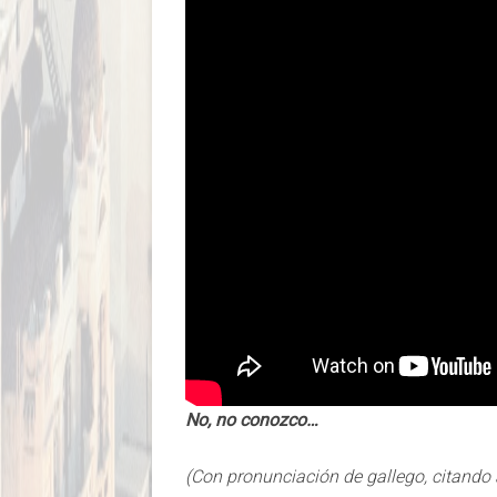
No, no conozco…
(Con pronunciación de gallego, citando