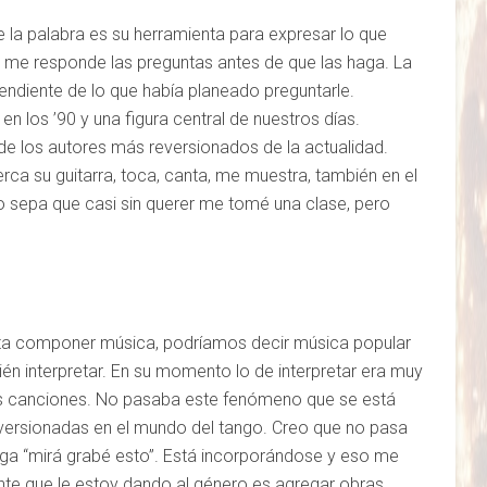
 la palabra es su herramienta para expresar lo que
ue me responde las preguntas antes de que las haga. La
pendiente de lo que había planeado preguntarle.
en los ’90 y una figura central de nuestros días.
 de los autores más reversionados de la actualidad.
rca su guitarra, toca, canta, me muestra, también en el
no sepa que casi sin querer me tomé una clase, pero
tenta componer música, podríamos decir música popular
n interpretar. En su momento lo de interpretar era muy
is canciones. No pasaba este fenómeno que se está
versionadas en el mundo del tango. Creo que no pasa
ga “mirá grabé esto”. Está incorporándose y eso me
te que le estoy dando al género es agregar obras