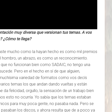
ntación muy diversa que versionan tus temas. A vos
? ¿Cómo te llega?
guste mucho como la hayan hecho es como mil premios
el hombro, un abrazo, es como un reconocimiento.
s que no funcionan bien como SADAIC, no tengo una
ucede. Pero en el hecho en sí de que alguien,
F, muchísima variedad de formatos como vos decís
 varios temas los que andan dando vueltas y están
 da felicidad, orgullo, la sensación de un trabajo bien
os esto no ocurría. Yo sabía que los temas estaban
hicos para muy poca gente, no pasaba nada. Pero se
pasaban los discos, y ahora resulta que de a poco ya