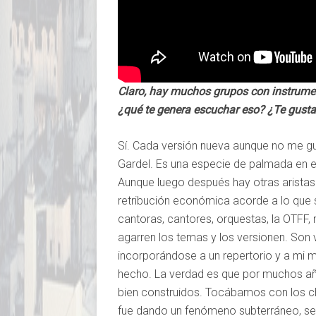
Claro, hay muchos grupos con instrume
¿qué te genera escuchar eso? ¿Te gusta
Sí. Cada versión nueva aunque no me 
Gardel. Es una especie de palmada en 
Aunque luego después hay otras arista
retribución económica acorde a lo que s
cantoras, cantores, orquestas, la OTF
agarren los temas y los versionen. Son
incorporándose a un repertorio y a mi me
hecho. La verdad es que por muchos añ
bien construidos. Tocábamos con los c
fue dando un fenómeno subterráneo, se 