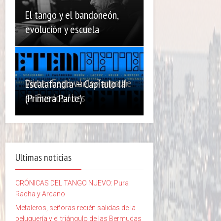
El tango y el bandoneón,
evolución y escuela
Primer Festival de Tango de
Violentango vuelve a tocar
Escalafandra – Capítulo III
Temperley
en Buenos Aires
(Primera Parte)
Ultimas noticias
CRÓNICAS DEL TANGO NUEVO: Pura
Racha y Arcano
Metaleros, señoras recién salidas de la
peluquería y el triángulo de las Bermudas