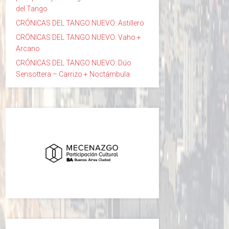
del Tango
CRÓNICAS DEL TANGO NUEVO: Astillero
CRÓNICAS DEL TANGO NUEVO: Vaho +
Arcano
CRÓNICAS DEL TANGO NUEVO: Dúo
Sensottera – Carrizo + Noctámbula