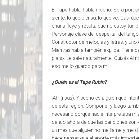
El Tape habla, habla mucho. Será porque
siente, lo que piensa, lo que ve. Casi q
charla fluye y resulta que no estoy tan 
Personaje clave del despertar del tango 
Constructor de melodías y letras, y uno
Mientras habla también explica. Tiene ce
piano. Le sale naturalmente. Quizás él 
eso me lo guardo para mí
¿Quién es el Tape Rubín?
¡Ah! (risas). Y bueno es alguien que in
de esta región. Componer y luego tambié
necesario porque nadie interpretaba m
dando ahora de que las canciones son 
un mes que alguien no me llame y me di
hace pensar que el aporte más importan