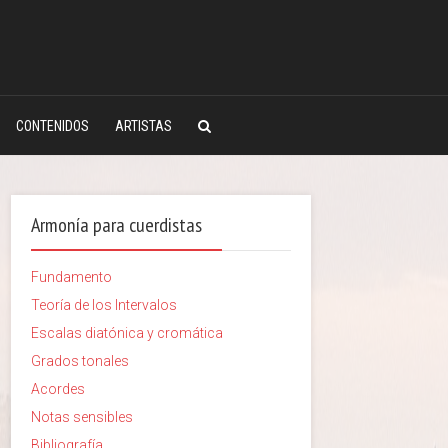
CONTENIDOS
ARTISTAS
Armonía para cuerdistas
Fundamento
Teoría de los Intervalos
Escalas diatónica y cromática
Grados tonales
Acordes
Notas sensibles
Bibliografía