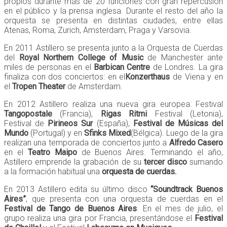
propios durante más de 20 funciones con gran repercusión
en el público y la prensa inglesa. Durante el resto del año la
orquesta se presenta en distintas ciudades, entre ellas
Atenas, Roma, Zurich, Amsterdam, Praga y Varsovia.
En 2011 Astillero se presenta junto a la Orquesta de Cuerdas
del
Royal Northern College of Music
de Manchester ante
miles de personas en el
Barbican Centre
de Londres. La gira
finaliza con dos conciertos: en el
Konzerthaus
de Viena y en
el
Tropen Theater
de Amsterdam.
En 2012 Astillero realiza una nueva gira europea: Festival
Tangopostale
(Francia),
Rigas Ritmi
Festival (Letonia),
Festival de
Pirineos Sur
(España),
Festival de Músicas del
Mundo
(Portugal) y en
Sfinks Mixed
(Bélgica). Luego de la gira
realizan una temporada de conciertos junto a
Alfredo Casero
en el
Teatro Maipo
de Buenos Aires. Terminando el año,
Astillero emprende la grabación de su
tercer disco
sumando
a la formación habitual una
orquesta de cuerdas.
En 2013 Astillero edita su último disco
“Soundtrack Buenos
Aires”
, que presenta con una orquesta de cuerdas en el
Festival de Tango de Buenos Aires
. En el mes de julio, el
grupo realiza una gira por Francia, presentándose el
Festival