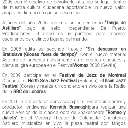
2005 con el objetivo de devolverle al tango su lugar dentro
de nuestra cultura ciudadana aportándole un nuevo valor,
propio del tiempo en que se desarrolla.
A fines del año 2006 presenta su primer disco
“Tango de
Astillero”
bajo el sello independiente De Puerto
Producciones. El disco es un puntapié para recorrer
escenarios de distintos lugares del mundo.
En 2008 edita su segundo trabajo
“Sin descanso en
Bratislava (Glosas fuera de tiempo)”
. Con el nuevo material
Astillero se presenta nuevamente en diferentes ciudades y
cierra su gira europea en el Festival
Womex
2008 (Sevilla).
En 2009 participa en el
Festival de Jazz de Montreal
(Canadá), el
North Sea Jazz Festival
(Holanda), el
Ulsan Jazz
Festival
(Corea) y realiza un concierto en vivo para la Radio
de la
BBC de Londres
.
En 2010 la orquesta es convocada por el reconocido actor y
productor londinense
Kenneth Brannaght
para realizar una
nueva versión de la clásica obra de Shakespeare
“Romeo y
Julieta”
. En el Mercury Theatre de Colchester (Inglaterra)
Astillero musicaliza en vivo la pieza teatral con tangos