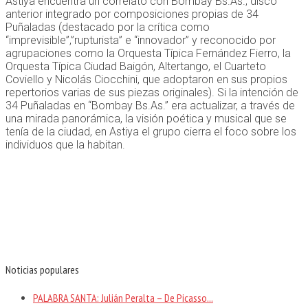
Astiya encuentra un correlato con Bombay Bs.As., disco
anterior integrado por composiciones propias de 34
Puñaladas (destacado por la crítica como
“imprevisible”,”rupturista
” e “innovador” y reconocido por
agrupaciones como la Orquesta Típica Fernández Fierro, la
Orquesta Típica Ciudad Baigón, Altertango, el Cuarteto
Coviello y Nicolás Ciocchini, que adoptaron en sus propios
repertorios varias de sus piezas originales). Si la intención de
34 Puñaladas en “Bombay Bs.As.” era actualizar, a través de
una mirada panorámica, la visión poética y musical que se
tenía de la ciudad, en Astiya el grupo cierra el foco sobre los
individuos que la habitan.
Noticias populares
PALABRA SANTA: Julián Peralta – De Picasso...