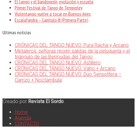
El tango y el bandoneón, evolución y escuela
Primer Festival de Tango de Temperley
Violentango vuelve a tocar en Buenos Aires
Escalafandra – Capítulo III (Primera Parte)
Ultimas noticias
CRÓNICAS DEL TANGO NUEVO: Pura Racha y Arcano
Metaleros, señoras recién salidas de la peluquería y el
triángulo de las Bermudas del Tango
CRÓNICAS DEL TANGO NUEVO: Astillero
CRÓNICAS DEL TANGO NUEVO: Vaho + Arcano
CRÓNICAS DEL TANGO NUEVO: Dúo Sensottera –
Carrizo + Noctámbula
Creado por
Revista El Sordo
.
Home
Agenda
CONTACTO