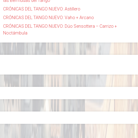
las Bermudas del Tango
CRÓNICAS DEL TANGO NUEVO: Astillero
CRÓNICAS DEL TANGO NUEVO: Vaho + Arcano
CRÓNICAS DEL TANGO NUEVO: Dúo Sensottera – Carrizo +
Noctámbula