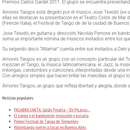
Premios Carlos Gardel 2011. El grupo se encuentra presentand
Amores Tangos está dirigido por el músico Jose Teixidó (ex-arr
ellas se destacan su presentación en el Teatro Colón de Mar d
(Firenze-Italia), el Festival de Tango de de la ciudad de Bueno
Jose Teixidó, en guitarra y dirección, Nicolás Perrone en ban
suma un importante nómina de músicos invitados entre los que
Su segundo disco “Altamar” cuenta entre sus invitados a Dani y 
Amores Tangos es un grupo con un concepto particular del Tan
mezclan el Tango, la música latinoamericana, el Jazz, la músi
milongas, candombes y canciones, interpretadas desde una m
Con arreglos simples que hacen brillar las melodías, el grupo l
Amores Tangos, un grupo que refleja libertad y alegría, donde
Noticias populares
PALABRA SANTA: Julián Peralta – De Picasso...
El tango y el bandoneón, evolución y escuela
Primer Festival de Tango de Temperley
Violentango vuelve a tocar en Buenos Aires