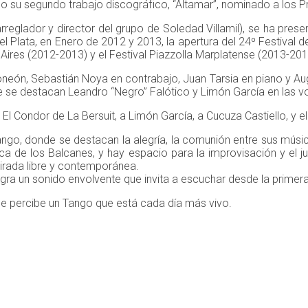
o su segundo trabajo discográfico, “Altamar”, nominado a los P
eglador y director del grupo de Soledad Villamil), se ha presen
el Plata, en Enero de 2012 y 2013, la apertura del 24º Festival 
s Aires (2012-2013) y el Festival Piazzolla Marplatense (2013-201
doneón, Sebastián Noya en contrabajo, Juan Tarsia en piano y A
 se destacan Leandro “Negro” Falótico y Limón García en las v
El Condor de La Bersuit, a Limón García, a Cucuza Castiello, y e
go, donde se destacan la alegría, la comunión entre sus músicos
ca de los Balcanes, y hay espacio para la improvisación y el ju
irada libre y contemporánea.
ogra un sonido envolvente que invita a escuchar desde la primera
 se percibe un Tango que está cada día más vivo.