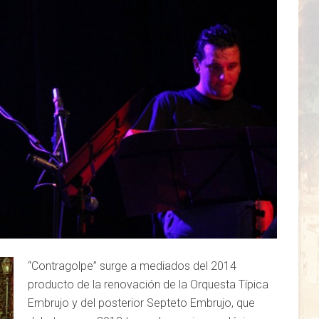
“Contragolpe” surge a mediados del 2014
producto de la renovación de la Orquesta Típica
Embrujo y del posterior Septeto Embrujo, que