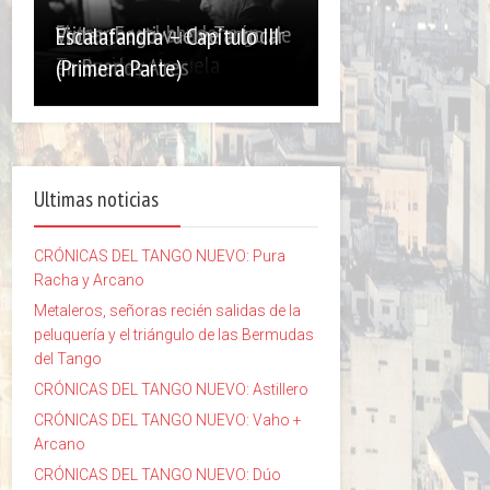
El tango y el bandoneón,
Primer Festival de Tango de
Violentango vuelve a tocar
Escalafandra – Capítulo III
evolución y escuela
Temperley
en Buenos Aires
(Primera Parte)
Ultimas noticias
CRÓNICAS DEL TANGO NUEVO: Pura
Racha y Arcano
Metaleros, señoras recién salidas de la
peluquería y el triángulo de las Bermudas
del Tango
CRÓNICAS DEL TANGO NUEVO: Astillero
CRÓNICAS DEL TANGO NUEVO: Vaho +
Arcano
CRÓNICAS DEL TANGO NUEVO: Dúo