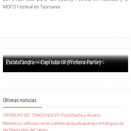
MOFO Festival en Tasmania.
Noticias populares
PALABRA SANTA: Julián Peralta – De Picasso...
El tango y el bandoneón, evolución y escuela
Primer Festival de Tango de Temperley
Violentango vuelve a tocar en Buenos Aires
Escalafandra – Capítulo III (Primera Parte)
Ultimas noticias
CRÓNICAS DEL TANGO NUEVO: Pura Racha y Arcano
Metaleros, señoras recién salidas de la peluquería y el triángulo de
las Bermudas del Tango