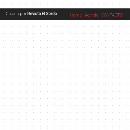
Creado por
Revista El Sordo
.
Home
Agenda
CONTACTO