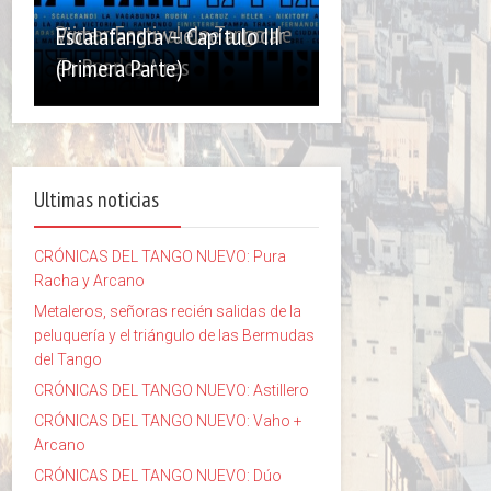
Primer Festival de Tango de
Violentango vuelve a tocar
Escalafandra – Capítulo III
Temperley
en Buenos Aires
(Primera Parte)
Ultimas noticias
CRÓNICAS DEL TANGO NUEVO: Pura
Racha y Arcano
Metaleros, señoras recién salidas de la
peluquería y el triángulo de las Bermudas
del Tango
CRÓNICAS DEL TANGO NUEVO: Astillero
CRÓNICAS DEL TANGO NUEVO: Vaho +
Arcano
CRÓNICAS DEL TANGO NUEVO: Dúo