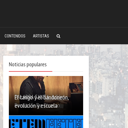
CONTENIDOS
ARTISTAS
Noticias populares
PALABRA SANTA: Julián
El tango y el bandoneón,
Peralta – De Picasso...
evolución y escuela