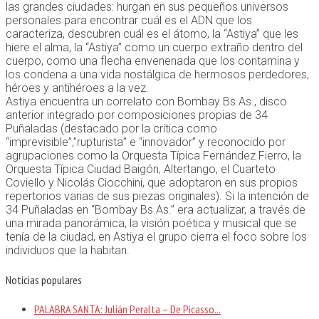
las grandes ciudades: hurgan en sus pequeños universos
personales para encontrar cuál es el ADN que los
caracteriza, descubren cuál es el átomo, la “Astiya” que les
hiere el alma, la “Astiya” como un cuerpo extraño dentro del
cuerpo, como una flecha envenenada que los contamina y
los condena a una vida nostálgica de hermosos perdedores,
héroes y antihéroes a la vez.
Astiya encuentra un correlato con Bombay Bs.As., disco
anterior integrado por composiciones propias de 34
Puñaladas (destacado por la crítica como
“imprevisible”,”rupturista
” e “innovador” y reconocido por
agrupaciones como la Orquesta Típica Fernández Fierro, la
Orquesta Típica Ciudad Baigón, Altertango, el Cuarteto
Coviello y Nicolás Ciocchini, que adoptaron en sus propios
repertorios varias de sus piezas originales). Si la intención de
34 Puñaladas en “Bombay Bs.As.” era actualizar, a través de
una mirada panorámica, la visión poética y musical que se
tenía de la ciudad, en Astiya el grupo cierra el foco sobre los
individuos que la habitan.
Noticias populares
PALABRA SANTA: Julián Peralta – De Picasso...