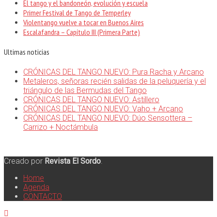
El tango y el bandoneón, evolución y escuela
Primer Festival de Tango de Temperley
Violentango vuelve a tocar en Buenos Aires
Escalafandra – Capítulo III (Primera Parte)
Ultimas noticias
CRÓNICAS DEL TANGO NUEVO: Pura Racha y Arcano
Metaleros, señoras recién salidas de la peluquería y el
triángulo de las Bermudas del Tango
CRÓNICAS DEL TANGO NUEVO: Astillero
CRÓNICAS DEL TANGO NUEVO: Vaho + Arcano
CRÓNICAS DEL TANGO NUEVO: Dúo Sensottera –
Carrizo + Noctámbula
Creado por
Revista El Sordo
.
Home
Agenda
CONTACTO