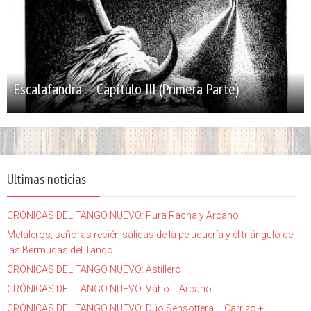
Escalafandra – Capítulo III (Primera Parte)
Ultimas noticias
CRÓNICAS DEL TANGO NUEVO: Pura Racha y Arcano
Metaleros, señoras recién salidas de la peluquería y el triángulo de
las Bermudas del Tango
CRÓNICAS DEL TANGO NUEVO: Astillero
CRÓNICAS DEL TANGO NUEVO: Vaho + Arcano
CRÓNICAS DEL TANGO NUEVO: Dúo Sensottera – Carrizo +