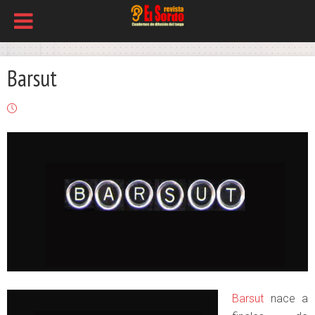
Barsut
Barsut
nace a