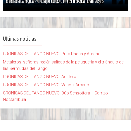
Primer Festival de Tango de Temperley
Violentango vuelve a tocar en Buenos Aires
Escalafandra – Capítulo III (Primera Parte)
Ultimas noticias
CRÓNICAS DEL TANGO NUEVO: Pura Racha y Arcano
Metaleros, señoras recién salidas de la peluquería y el triángulo de
las Bermudas del Tango
CRÓNICAS DEL TANGO NUEVO: Astillero
CRÓNICAS DEL TANGO NUEVO: Vaho + Arcano
CRÓNICAS DEL TANGO NUEVO: Dúo Sensottera – Carrizo +
Noctámbula