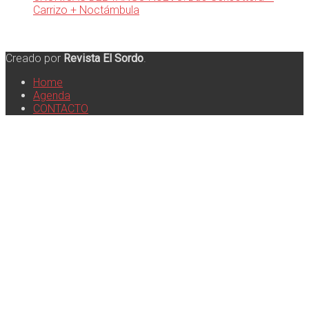
Carrizo + Noctámbula
Creado por
Revista El Sordo
.
Home
Agenda
CONTACTO