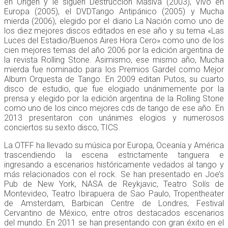
en Origen y le siguen Destrucción Masiva (2003), Vivo en
Europa (2005), el DVDTango Antipánico (2005) y Mucha
mierda (2006), elegido por el diario La Nación como uno de
los diez mejores discos editados en ese año y su tema «Las
Luces del Estadio/Buenos Aires Hora Cero» como uno de los
cien mejores temas del año 2006 por la edición argentina de
la revista Rolling Stone. Asimismo, ese mismo año, Mucha
mierda fue nominado para los Premios Gardel como Mejor
Album Orquesta de Tango. En 2009 editan Putos, su cuarto
disco de estudio, que fue elogiado unánimemente por la
prensa y elegido por la edición argentina de la Rolling Stone
como uno de los cinco mejores cds de tango de ese año. En
2013 presentaron con unánimes elogios y numerosos
conciertos su sexto disco, TICS.
La OTFF ha llevado su música por Europa, Oceanía y América
trascendiendo la escena estrictamente tanguera e
ingresando a escenarios históricamente vedados al tango y
más relacionados con el rock. Se han presentado en Joe’s
Pub de New York, NASA de Reykjavic, Teatro Solís de
Montevideo, Teatro Ibirapuera de Sao Paulo, Tropentheater
de Amsterdam, Barbican Centre de Londres, Festival
Cervantino de México, entre otros destacados escenarios
del mundo. En 2011 se han presentando con gran éxito en el