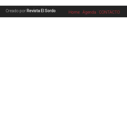
Creado por
Revista El Sordo
.
Home
Agenda
CONTACTO