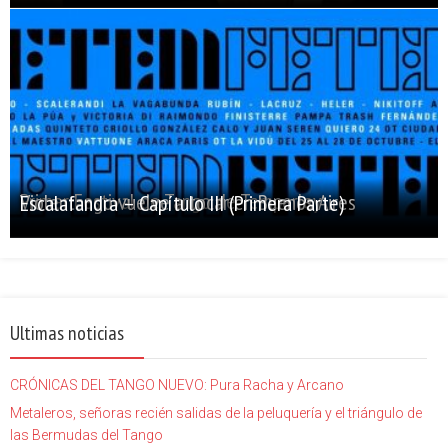
Primer Festival de Tango de Temperley
Violentango vuelve a tocar en Buenos Aires
Escalafandra – Capítulo III (Primera Parte)
Ultimas noticias
CRÓNICAS DEL TANGO NUEVO: Pura Racha y Arcano
Metaleros, señoras recién salidas de la peluquería y el triángulo de
las Bermudas del Tango