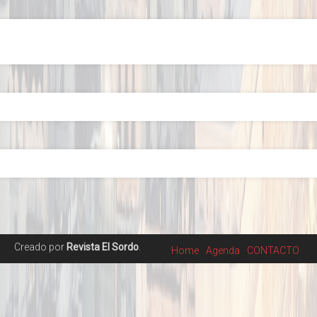
Creado por
Revista El Sordo
.
Home
Agenda
CONTACTO